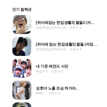
인기 컬렉션
[위아래없는 한집생활3] 짤들2 (저장시 핱/댓)
장래희망김운학와이프
조회수 6
[위아래 없는 한집생활3] 짤들 (저장시 핱/댓)
장래희망김운학와이프
조회수 4
내 기준 레전드 사진
백설아🫧
조회수 0
성호야 노출 조심 하거라..
BND☆
조회수 4