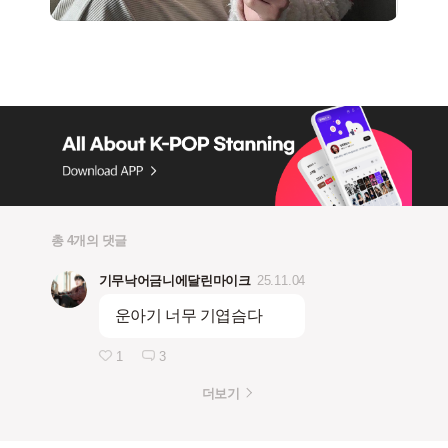
총 4개의 댓글
기무낙어금니에달린마이크
25.11.04
운아기 너무 기엽슴다
1
3
더보기