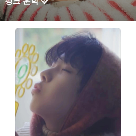
핑크 운학 🩷