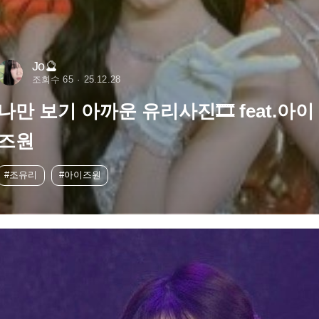
Jo🔮
조회수 65
25.12.28
나만 보기 아까운 유리사진🎞️ feat.아이
즈원
#조유리
#아이즈원