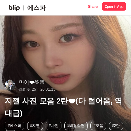
Share
에스파
Open in App
마이❤️🫶🏻
조회수 25
26.01.13
지젤 사진 모음 2탄❤️(다 털어옴, 역
대급)
#에스파
#지젤
#사진
#배경화면
#모음
#2탄