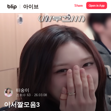
Share
아이브
Open in App
떠숭이
조회수 63
26.03.08
이서짤모음3