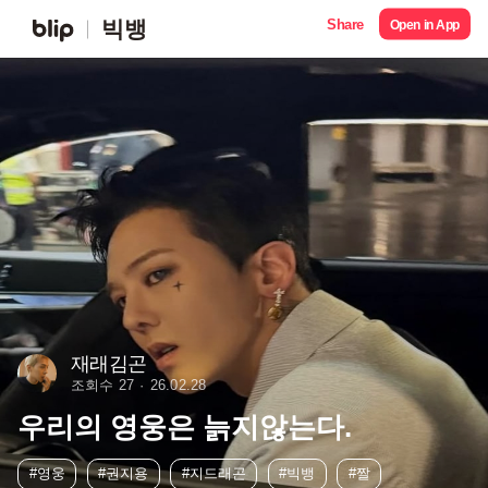
Share
빅뱅
Open in App
재래김곤
조회수 27
26.02.28
우리의 영웅은 늙지않는다.
#영웅
#권지용
#지드래곤
#빅뱅
#짤