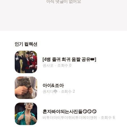
아직 댓글이 없어요
인기 컬렉션
[4뱅 졸귀 희귀 움짤 공유👑]
권사포
조회수 0
아이&조아
권지디🐉
조회수 2
혼자봐야되는사진들😏😏😏
비투더아이투더쥐비투더에이앤쥐
조회수 6