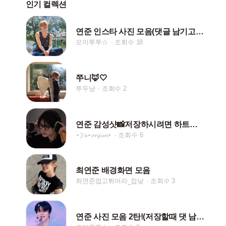
인기 컬렉션
연준 인스타 사진 모음(댓글 남기고 다운로드 해주세요)
모아투투☆
조회수 18
쭈니🦊🤍
투두냥
조회수 2
연준 감성샷📸저장하시려면 하트눌러주세여!!❤️
⋆𝓨𝓮⋆𝓸𝓷𝓳𝓾𝓷⋆
조회수 6
최연준 배경화면 모음
최연준업고튀어라_접낮
조회수 3
연준 사진 모음 2탄!(저장할때 댓 남겨주세요!)