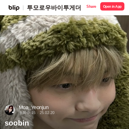
Share
투모로우바이투게더
Open in App
Moa_Yeonjun
조회수 15
25.02.20
soobin