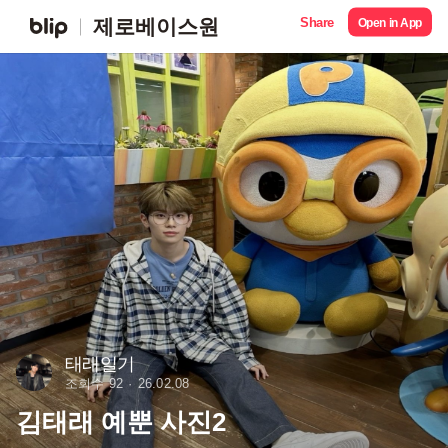
Share
제로베이스원
Open in App
태래일기
조회수 92
26.02.08
김태래 예뿐 사진2