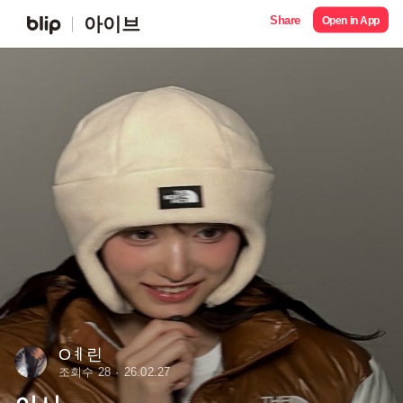
Share
아이브
Open in App
Oㅖ린
조회수 28
26.02.27