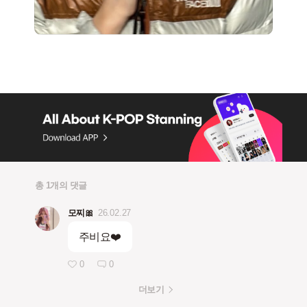
총 1개의 댓글
모찌🎀
26.02.27
주비요❤️
0
0
더보기