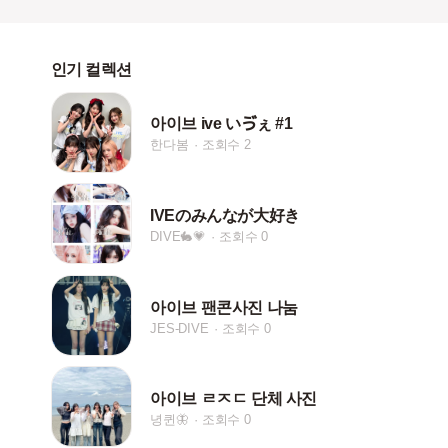
인기 컬렉션
아이브 ive いゔぇ #1
한다봄
조회수 2
IVEのみんなが大好き
DIVE🐇💗
조회수 0
아이브 팬콘사진 나눔
JES-DIVE
조회수 0
아이브 ㄹㅈㄷ 단체 사진
녕퀸🦋
조회수 0