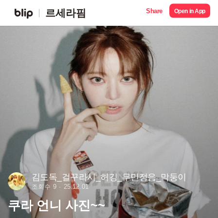
Share
르세라핌
Open in App
김도독_걸꾸라시_허깅_무민정음_막둥이
조회수 9
25.12.01
쿠라 언니 사진~~