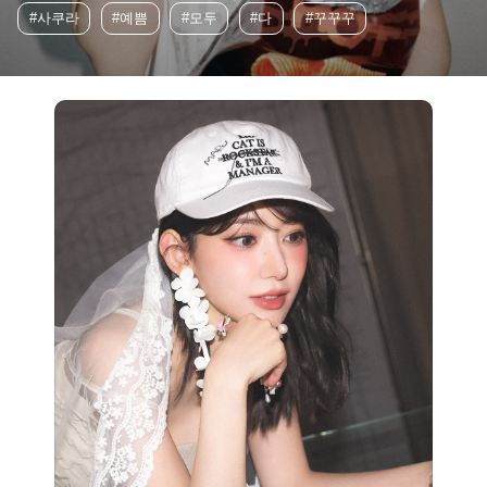
#사쿠라
#예쁨
#모두
#다
#꾸꾸꾸