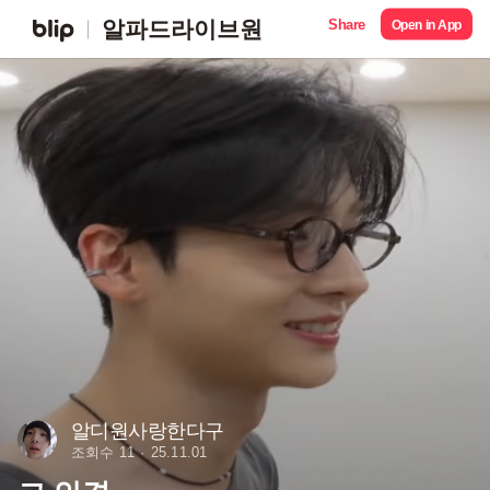
Share
알파드라이브원
Open in App
알디원사랑한다구
조회수 11
25.11.01