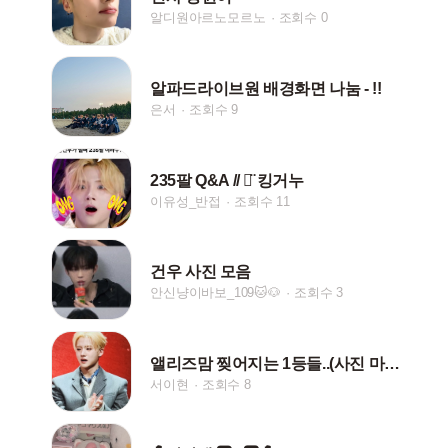
알디원아르노모르노
조회수 0
알파드라이브원 배경화면 나눔 - !!
은서
조회수 9
235팔 Q&A // ‪ᯅ̈ 킹거누
이유성_반접
조회수 11
건우 사진 모음
안신냥이바보_109🐱🐶
조회수 3
앨리즈맘 찢어지는 1등들..(사진 마니 못찌겄등...)
서이현
조회수 8