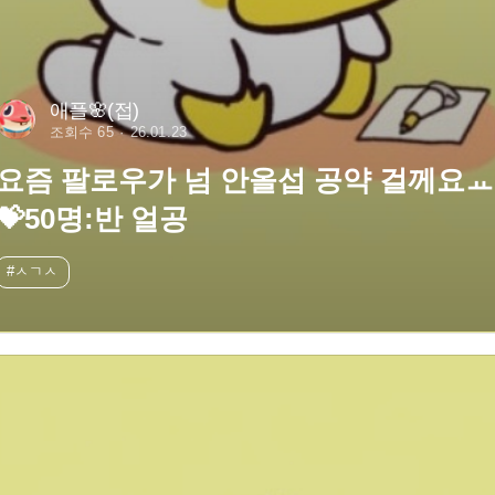
애플🌸(접)
조회수 65
26.01.23
요즘 팔로우가 넘 안올섭 공약 걸께요ㅛ
💝50명:반 얼공
#ㅅㄱㅅ