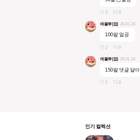
3
0
애플🌸(접)
26.01.24
100팔 얼공
2
0
애플🌸(접)
26.01.24
150팔 댓글 
2
0
인기 컬렉션