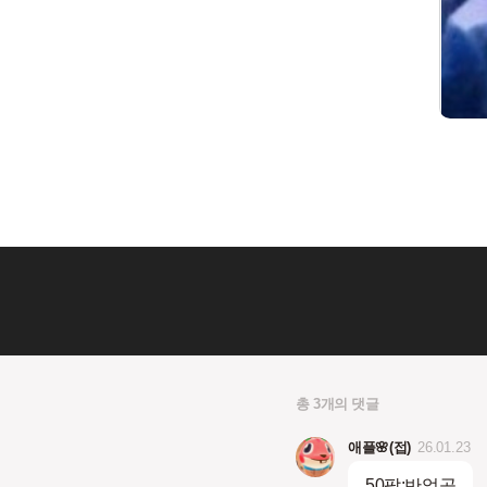
총 3개의 댓글
애플🌸(접)
26.01.23
50팔:반얼공