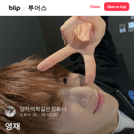
Share
투어스
Open in App
양자역학같은정화니
조회수 26
26.02.28
영재