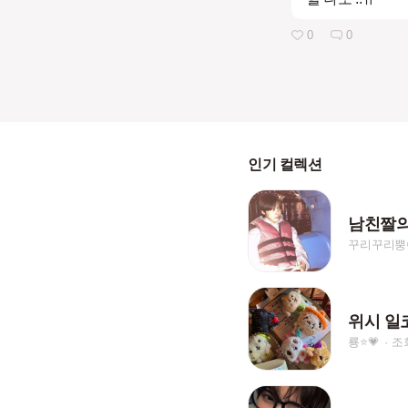
0
0
인기 컬렉션
남친짤의
꾸리꾸리뿡
위시 일코 -
룡⭐️💗
조