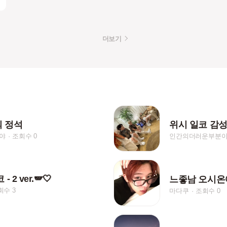
더보기
 정석
위시 일코 감성 ✩
야
조회수 0
인간의더러운부분
 2 ver.🪽🤍
느좋남 오시온
회수 3
마다쿠
조회수 0