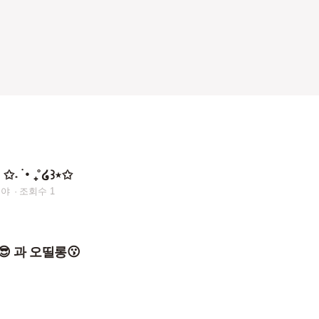
˖ ࣪‧₊˚໒꒱⋆✩
이야
조회수 1
 과 오띨롱😗