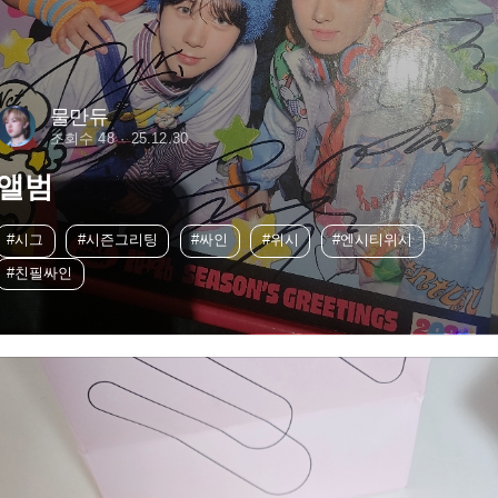
물만듀
조회수 48
25.12.30
앨범
#시그
#시즌그리팅
#싸인
#위시
#엔시티위시
#친필싸인