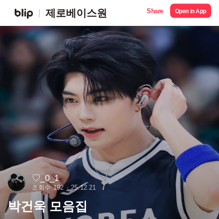
Share
제로베이스원
Open in App
♡_0_1
조회수 192
25.12.21
박건욱 모음집