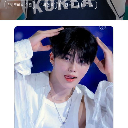
#제로베이스원
#박건욱
#건부기
#거눅