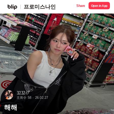
Share
프로미스나인
Open in App
꼬꼬🍗
조회수 58
26.02.27
해해