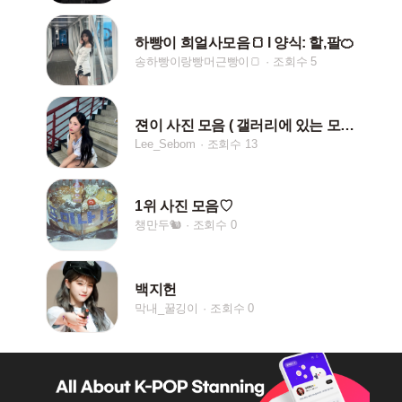
하빵이 희얼사모음🍞 l 양식: 핱,팔🍊
송하빵이랑빵머근빵이🍞
조회수 5
젼이 사진 모음 ( 갤러리에 있는 모든 젼이 나와ㅏ )
Lee_Sebom
조회수 13
1위 사진 모음♡
챙만두🐿
조회수 0
백지헌
막내_꿀깅이
조회수 0