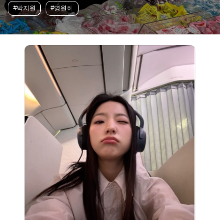
#박지원
#영원히