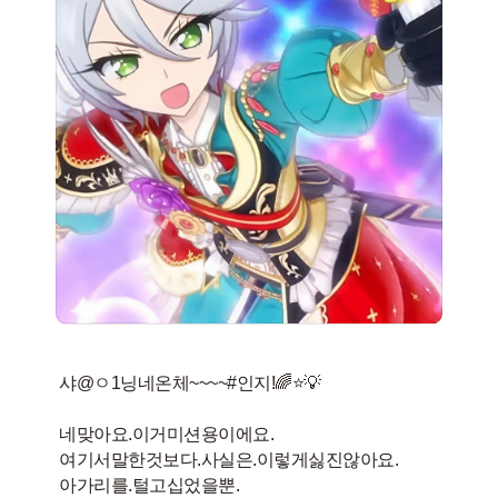
샤@ㅇ1닝네온체~~~~#인지!🌈⭐️💡
네맞아요.이거미션용이에요.
여기서말한것보다.사실은.이렇게싫진않아요.
아가리를.털고십었을뿐.