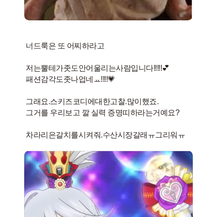
너드룩은 또 어찌하라고
저는뿔테가좃도안어울리는사람입니다!!!!!💕
패션감각도좃나업네ㅛ!!!!💗
그래요.스키즈코디에대한고찰.많이했죠.
그거를 우리보고 깔 실력 증명띠하라는거예요?