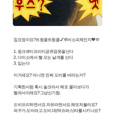
집요정이요?트윙클트윙클💅루비소피체인지💖🫶
1. 핑크큐티프리티공쥬잠옷을산다
2. 다이소에서 삘 오는 날개를 산다
3. 입는다
이거세요? 아니면 진짜 도비를 바라는거?
기획한사람 혹시 솔크라서 해포 몰아보다가
삘와서이래요?그냥신기함.
도비프리하면서요.자유라면서요.왜또처불러요?
와꾸가.도비라고.도비.대(박슈퍼스)타를시키나요?