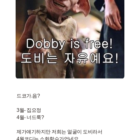
드코가.음?
3월- 집요정
4월- 너드룩?
제가얘기하지만 저희는 얼굴이 도비라서
4월코디는 소화할수가업네요..