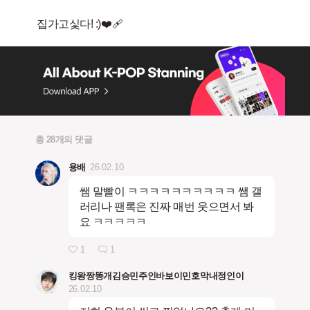
총 28개의 댓글
용배
26.02.10
쌤 말빨이 ㅋㅋㅋㅋㅋㅋㅋㅋㅋㅋ 쌤 갤
러리나 팬록은 진짜 매번 웃으면서 봐
요 ㅋㅋㅋㅋㅋ
1
1
킹왕짱똥개김승민주인바보이민호막내정인이
26.02.10