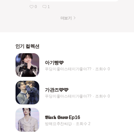
0
1
더보기
인기 컬렉션
아기빵🩷
푸딩이좋아스테이가좋아??
조회수 0
가관즈🩷🩷
푸딩이좋아스테이가좋아??
조회수 0
𝕭𝖑𝖆𝖈𝖐 𝕾𝖓𝖔𝖜 Ep16
방해요추찬씨🐺
조회수 2