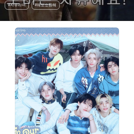
#자유라며
#왜또소환해