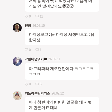
저희 용복이 씻고 찍었나요?? 춥게 머
리도 안 말려났네요🥵🥵🥵
0
11
앉창
26.02.10
한지성보고 : 음 한지성 서창빈보고 : 음
한지성
0
1
🤍한디덩낶거🐿️
26.02.11
아 프리파라 개오랜만이다 ㅋㄱㅋㄱㅋ
ㄱㄱㅋ
0
5
리노야푸딩먹땨🍮
26.02.12
아니 창빈이의 반반한 얼굴을 왜 저렇
게 만든거죠 대체