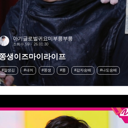
아기글로벌귀요미부릉부릉
조회수 59
26.01.30
쫑생이즈마이라이프
#잘생김
#내꺼
#쫑생
#쫑
#감자숭배
#나도숭배