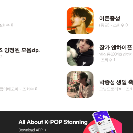
어른종성
조회수 0
(동글)
조회수 0
잘가 엔하이픈
 양정원 모음zip.
엔진동1004호엔하
2
조회수 1
박종성 생일 축
몸이배고파
조회수 0
그냥도토리🌟
조회