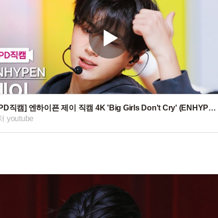
[MPD직캠] 엔하이픈 제이 직캠 4K 'Big Girls Don't Cry' (ENHYPEN JAY FanCam) | @MCOUNTDOWN_2026.1.22
 youtube