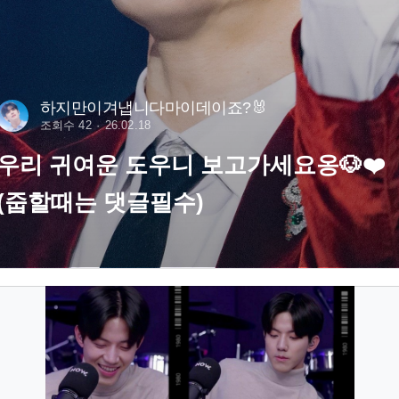
하지만이겨냅니다마이데이죠?🐰
조회수 42
26.02.18
우리 귀여운 도우니 보고가세요옹🐶❤️
(줍할때는 댓글필수)