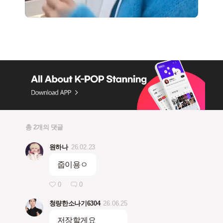
총 2개의 댓글
원하나
26.02.23
줍이용ㅇ
0
0
청량한소나기6304
26.06.25
저장할게요