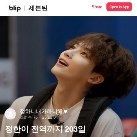
Share
세븐틴
Open in App
정하니내가하니해💓
조회수 76
25.12.04
정한이 전역까지 203일