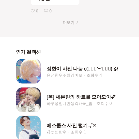
0
0
더보기
인기 컬렉션
정한이 사진 나눔 ς(๑⃙⃘'~'๑⃙⃘) ໒꒱
윤정한우주최강미모
조회수 4
[🫶] 세븐틴의 하트를 모아모아💕
하루쫑일너만생각해💎_쉼
조회수 0
에스쿱스 사진 털기..₊˚ෆ
🍒🍊셉틴💎
조회수 1