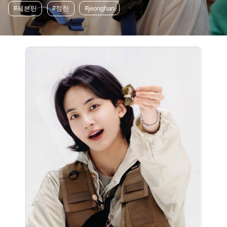
#세븐틴
#정한
#jeonghan