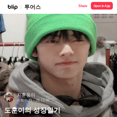
Share
투어스
Open in App
지훈둥이
조회수 71
25.12.06
도훈이의 성장일기