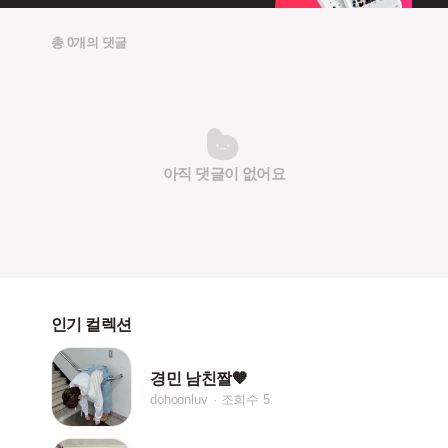
총 0개의 댓글
아직 댓글이 없어요
인기 컬렉션
경민 남친짤🧡
dohoonluv
조회수 5