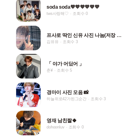
soda soda💙💙💙💙💙💙
tws사랑해♡
조회수 0
프사로 딱인 신유 사진 나눔(저장 시 하트나 댓글!)
김유유
조회수 3
「 야가 어딨어 」
춘¥
조회수 5
경마이 사진 모음 📸
하늘위로42가된그순간
조회수 3
영재 남친짤🍀
dohoonluv
조회수 0