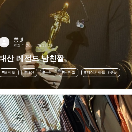
뿅탯
조회수 205
25.12.28
태산 레전드 남친짤
#보넥도
#태산
#동민
#남친짤
#저장시하트나댓글