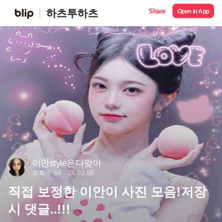
Share
하츠투하츠
Open in App
이안style은다맞아
조회수 64
26.01.09
직접 보정한 이안이 사진 모음!저장
시 댓글..!!!