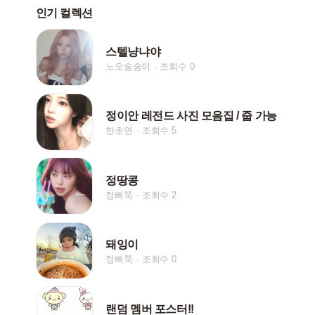
인기 컬렉션
스텔냥냐야
노오숭숭이
조회수 0
정이안 레전드 사진 모음집 / 줍 가능
한초연
조회수 5
정땅콩
정삐쭉
조회수 2
돼잉이
정삐쭉
조회수 0
랜덤 멤버 포스터!!