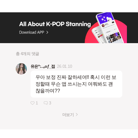
총 4개의 댓글
유은*:..｡oƒ_접
26.01.10
우아 보정 진짜 잘하세여!! 혹시 이런 보
정할때 무슨 앱 쓰시는지 여쭤봐도 괜
찮을까여??
1
3
더보기