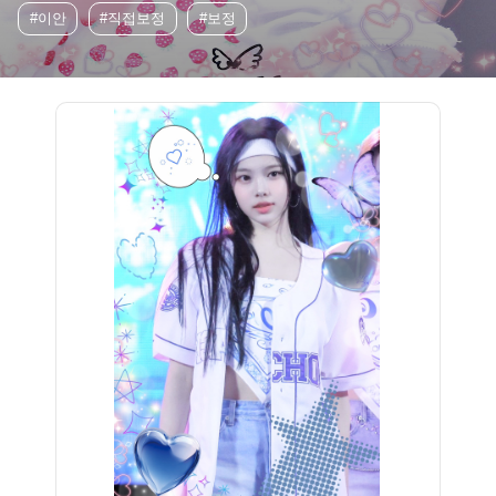
#이안
#직접보정
#보정