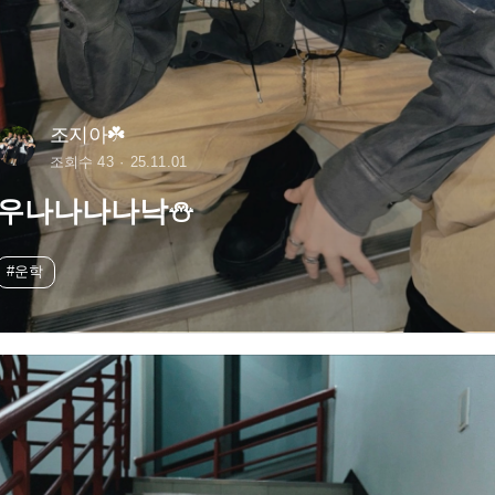
조지아☘️
조회수 43
25.11.01
우나나나나낙⛄
#운학