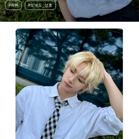
#예삐
#보넥도_성호