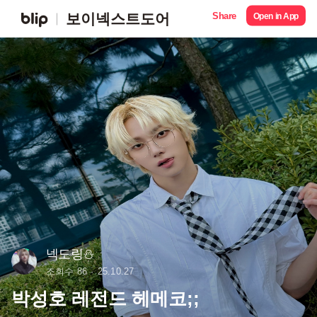
Share
보이넥스트도어
Open in App
넥도링⛄︎
조회수 86
25.10.27
박성호 레전드 헤메코;;