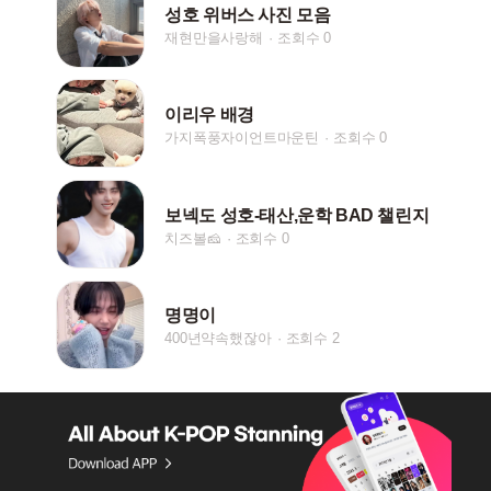
성호 위버스 사진 모음
재현만을사랑해
조회수 0
이리우 배경
가지폭풍자이언트마운틴
조회수 0
보넥도 성호-태산,운학 BAD 챌린지
치즈볼🧀
조회수 0
명명이
400년약속했잖아
조회수 2