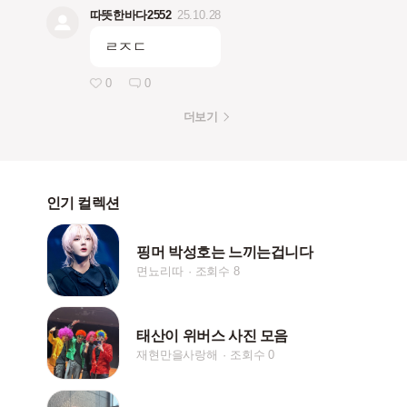
따뜻한바다2552
25.10.28
ㄹㅈㄷ
0
0
더보기
인기 컬렉션
핑머 박성호는 느끼는겁니다
면뇨리따
조회수 8
태산이 위버스 사진 모음
재현만을사랑해
조회수 0