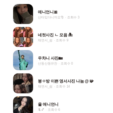
애니언니🎀
산타있다니까요🎅
조회수 3
네컷사진 ㄴ 모음 🏝
채연서_쉼
조회수 9
우차니 사진🏡
산둥산둥뀨찬
조회수 0
붕ㅇ방 이쁜 영서사진 나눔 @ 🧩
채연서_쉼
조회수 14
울 애니언니
🦎💕
조회수 6