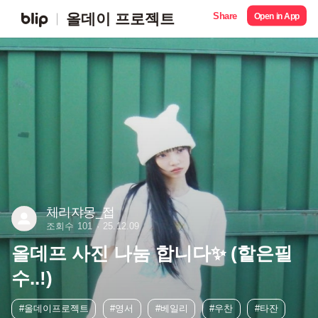
Share
올데이 프로젝트
Open in App
체리쟈몽_접
조회수 101
25.12.09
올데프 사진 나눔 합니다✨ (핱은필
수..!)
#올데이프로젝트
#영서
#베일리
#우찬
#타잔