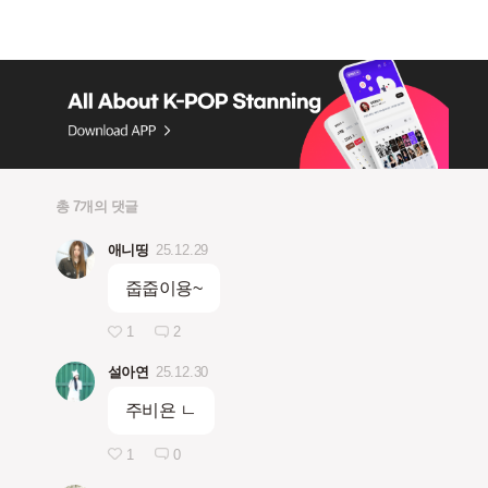
총 7개의 댓글
애니띵
25.12.29
줍줍이용~
1
2
설아연
25.12.30
주비욘 ㄴ
1
0