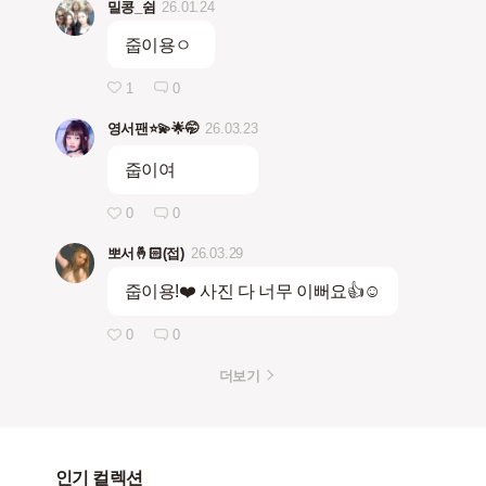
밀콩_쉼
26.01.24
줍이용ㅇ
1
0
영서팬⭐️💫🌟🤭
26.03.23
줍이여
0
0
뽀서🤞🏻(접)
26.03.29
줍이용!❤️ 사진 다 너무 이뻐요👍☺️
0
0
더보기
인기 컬렉션