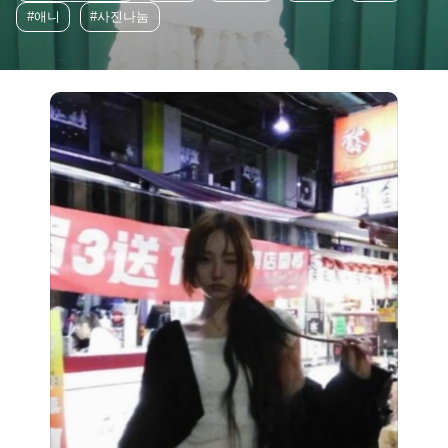
#애니
#사진나눔