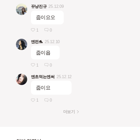
뀨냥진규
25.12.09
줍이요오
1
0
엔핀🐬
25.12.10
줍이욥
1
0
엔초먹는엔써
25.12.12
줍이요
1
0
더보기