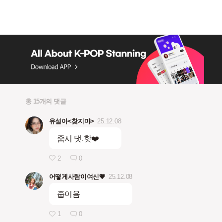
총 15개의 댓글
유설아<찾지마>
25.12.08
줍시 댓,핫❤️
2
0
어떻게사람이여신💗
25.12.08
줍이욤
1
0