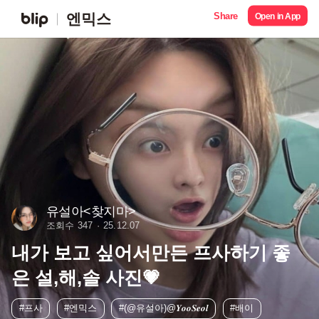
Share
엔믹스
Open in App
유설아<찾지마>
조회수 347
25.12.07
내가 보고 싶어서만든 프사하기 좋
은 설,해,솔 사진💗
#프사
#엔믹스
#(@유설아)@𝒀𝒐𝒐𝑺𝒆𝒐𝒍
#배이