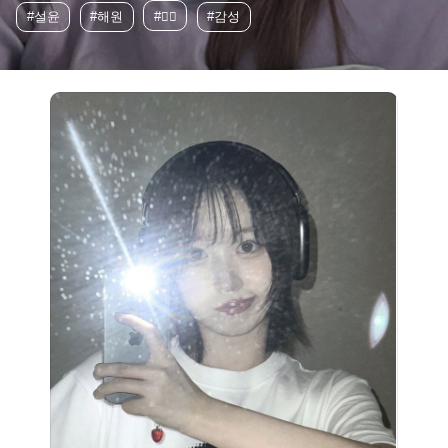
#설윤
#해원
#❤️‍🔥
#감성