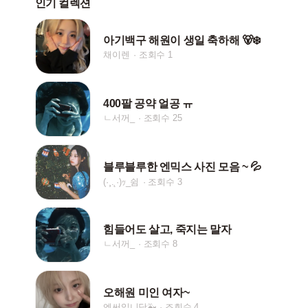
인기 컬렉션
아기백구 해원이 생일 축하해 🐻‍❄️
채이렌
조회수 1
400팔 공약 얼공 ㅠ
ㄴ서꺼_
조회수 25
블루블루한 엔믹스 사진 모음 ~ 💦
(·¸.˛·)ｯ_쉼
조회수 3
힘들어도 살고, 죽지는 말자
ㄴ서꺼_
조회수 8
오해원 미인 여자~
엔써입니닷🐳
조회수 4