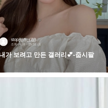
stop잇즈_(접).
조회수 18
25.02.01
내가 보려고 만든 갤러리💕-줍시팔