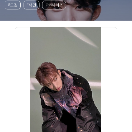
#도겸
#석민
#hb시리즈