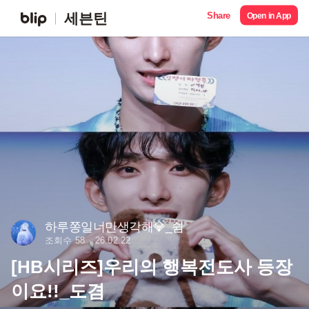
Share
세븐틴
Open in App
하루쫑일너만생각해💎_쉼
조회수 58
26.02.22
[HB시리즈]우리의 행복전도사 등장
이요!!_도겸