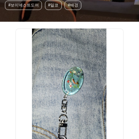
#보이넥스트도어
#일코
#배경