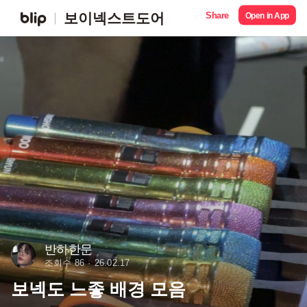
Share
보이넥스트도어
Open in App
반하한문
조회수 86
26.02.17
보넥도 느좋 배경 모음