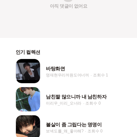
아직 댓글이 없어요
인기 컬렉션
바탕화면
명재현우리꺼원도어너꺼
조회수 1
남친짤 많으니까 내 남친하자
이리우_이리_오너라
조회수 0
볼살이 좀 그립다는 명명이
보넥도를_왜_좋아해?
조회수 0