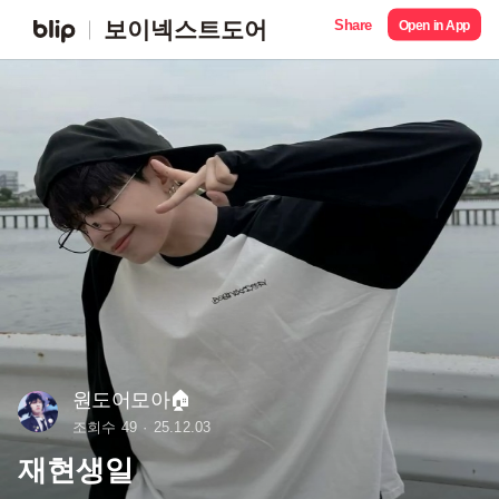
Share
보이넥스트도어
Open in App
원도어모아🏠
조회수 49
25.12.03
재현생일