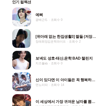
인기 컬렉션
예삐
광배근💪
조회수 0
[위아래 없는 한집생활3] 짤들 (저장시 핱/댓)
장래희망김운학와이프
조회수 2
보넥도 성호-태산,운학 BAD 챌린지
치즈볼🧀
조회수 0
신이 있다면 이 아이들은 꼭 행복하게 해주세요
면뇨리따
조회수 14
이 세상에서 가장 귀여운 남자를 뽑으면 박성호야