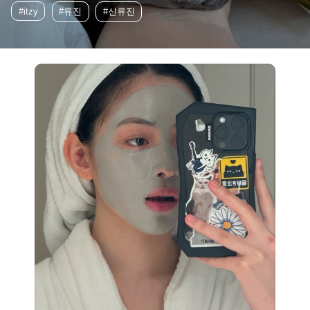
#itzy
#류진
#신류진