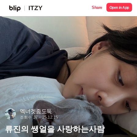
ITZY
Share
Open in App
멕너겟좀도둑
조회수 37
25.12.15
류진의 쌩얼을 사랑하는사람