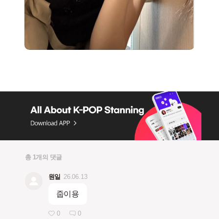
총 1개의 댓글
원일
26.06.13
줍이용
0
0