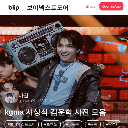
Share
보이넥스트도어
Open in App
마일
조회수 69
25.11.21
kgma 시상식 김운학 사진 모음
#보이넥스트도어
#보넥도
#김운학
#운학
#kgma