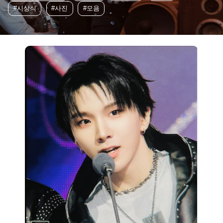
#시상식
#사진
#모음