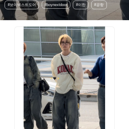
#보이넥스트도어
#boynextdoor
#이한
#공항