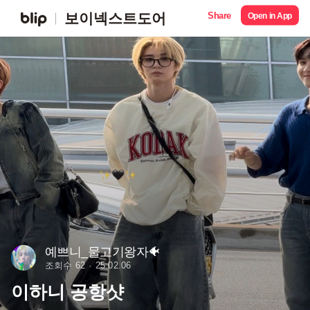
Share
보이넥스트도어
Open in App
예쁘니_물고기왕자🐠
조회수 62
25.02.06
이하니 공항샷