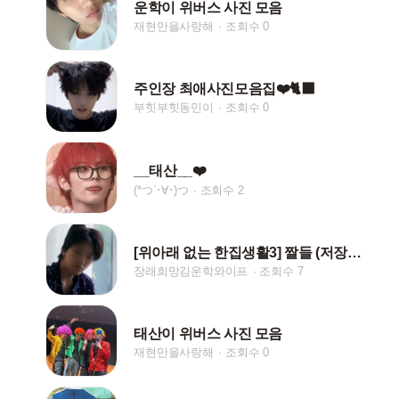
운학이 위버스 사진 모음
재현만을사랑해
조회수 0
주인장 최애사진모음집❤️🐈‍⬛
부힛부힛동민이
조회수 0
__태산__❤️
(*つ´･∀･)つ
조회수 2
[위아래 없는 한집생활3] 짤들 (저장시 핱/댓)
장래희망김운학와이프
조회수 7
태산이 위버스 사진 모음
재현만을사랑해
조회수 0