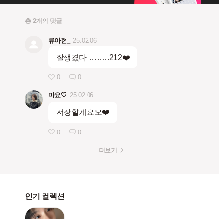
총 2개의 댓글
류아현_
25.02.06
잘생겼다………212❤️
0
0
마요🤍
25.02.06
저장할게요오❤️
0
0
더보기
인기 컬렉션