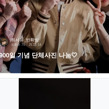
최서유_반확방
조회수 70
25.11.14
900일 기념 단체사진 나눔🤍