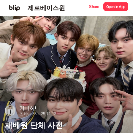
Share
제로베이스원
Open in App
거니하니
조회수 88
25.11.12
제베원 단체 사진