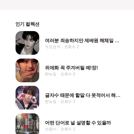
인기 컬렉션
여러분 죄송하지만 제베원 해체일 언제인지 아는 분..?
🫧오션🫧
조회수 2
위에화 꼭 주겨버릴 예!정!
한뉴짖
조회수 0
글자수 때문에 할말 다 못적어서 해시태그 봐주세요(고민
한뉴짖
조회수 2
어떤 단어로 널 설명할 수 있을까
아콩이
조회수 1