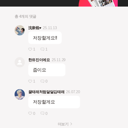
총 4개의 댓글
沈泉锐♥︎
25.11.13
저장할게요!!
1
1
한유진이에요
25.11.29
줍이요
1
0
꿀태래처럼달달김태래
26.07.20
저장할게요
0
0
더보기