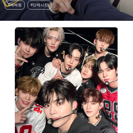
#제베원
#단체사진