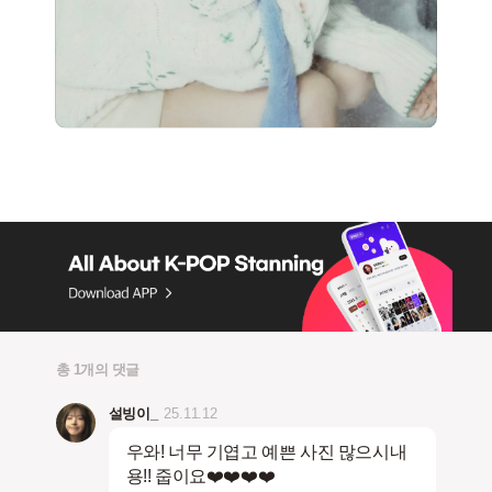
총 1개의 댓글
설빙이_
25.11.12
우와! 너무 기엽고 예쁜 사진 많으시내
용!! 줍이요❤️❤️❤️❤️