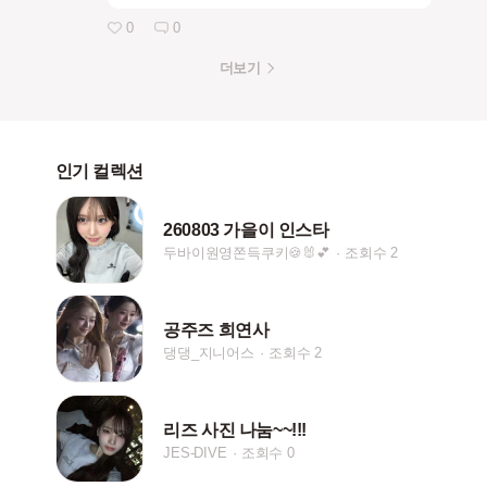
0
0
더보기
인기 컬렉션
260803 가을이 인스타
두바이원영쫀득쿠키🍪🐰💕
조회수 2
공주즈 희연사
댕댕_지니어스
조회수 2
리즈 사진 나눔~~!!!
JES-DIVE
조회수 0