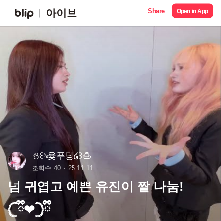
Share
아이브
Open in App
⛄️꒰ঌ윶푸딩໒꒱🍮
조회수 40
25.11.11
넘 귀엽고 예쁜 유진이 짤 나눔!
𓊆ྀི❤︎𓊇ྀི