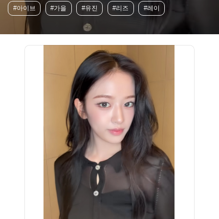
#아이브
#가을
#유진
#리즈
#레이