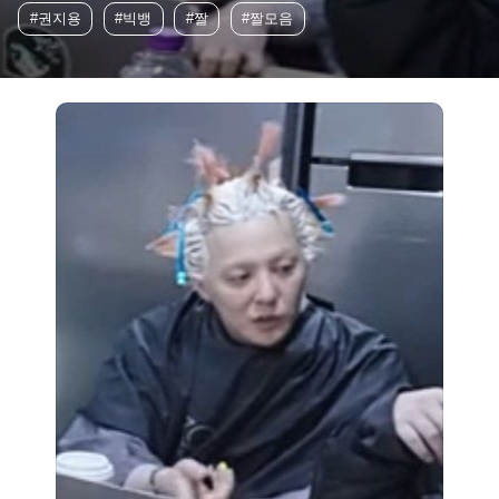
#권지용
#빅뱅
#짤
#짤모음