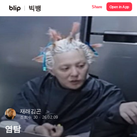
Share
빅뱅
Open in App
재래김곤
조회수 30
26.02.09
염탐