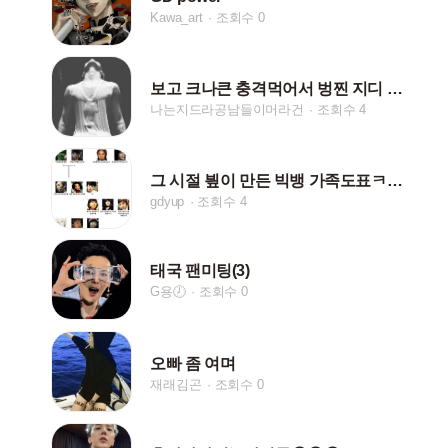
Kawa_art
조회수 0
보고 크나큰 충격먹어서 벙찐 지디 쉬즈곤
나는지드라공남들이머라건
조회수 4
그 시절 빂이 만든 빅뱅 가족도표ㅋㅋㅋㅋㅋ
gdyup
조회수 4
태국 팬미팅(3)
G용🕗
조회수 0
오빠 좀 여며
재래김곤
조회수 0