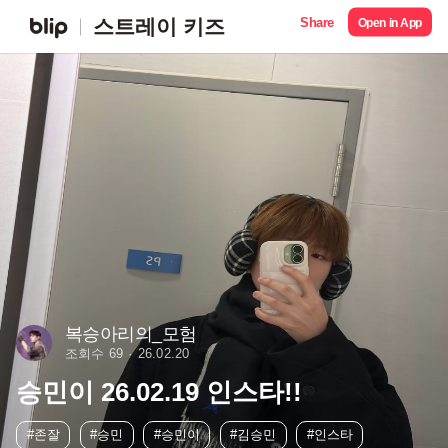
Share
스트레이 키즈
Open in App
복승아리의_모험
조회수 69
26.02.20
승민이 26.02.19 인스타!!
#존잘
#승민
#승민이
#김승민
#인스타