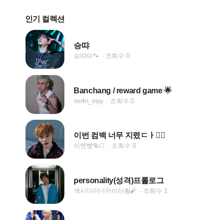
인기 컬렉션
승땨
승땨🐶🐾
조회수 0
Banchang / reward game 🌟
nerlin_stay
조회수 0
이번 컴백 너무 지렸ㄷㅏ❤️‍🔥
이엔빵🥯🍞
조회수 0
personality(성격)프롤로그
섹시다이너마이터황🧨
조회수 1