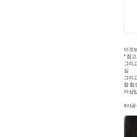
이것보
* 참
그리고
심
그리고
럼 합
이상