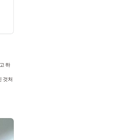
고 하
신 것처