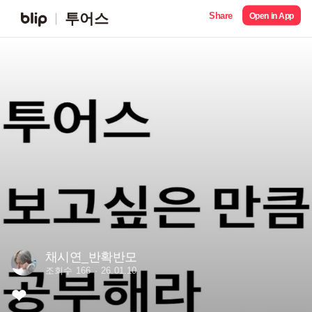
Share
투어스
Open in App
채시연_반확반모
조회수 166
26.01.10
❤︎