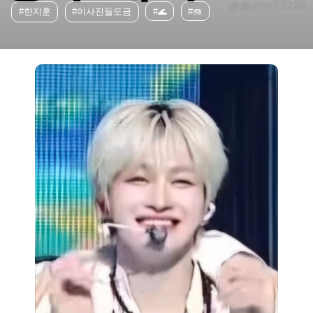
#한지훈
#이사진들도금
#🌊
#🪼