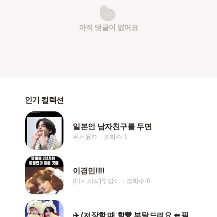
아직 댓글이 없어요
인기 컬렉션
일본인 남자친구를 두면
유서윤ᰔ
조회수 1
이경민!!!!
{다시시작}투밥이
조회수 0
✈️ (저장할 때 핱💙 부탁드려요 ⬅️ 필수는 ❌)