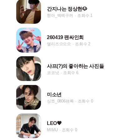
간지나는 정상현🐶
쩡아_백백구꺼
조회수 1
260419 팬싸인회
앨리즈으으으
조회수 2
샤프(?)의 좋아하는 사진들
코코넛
조회수 6
미소년
싱쪼_0806팬록
조회수 0
LEO🖤
MIMU
조회수 0