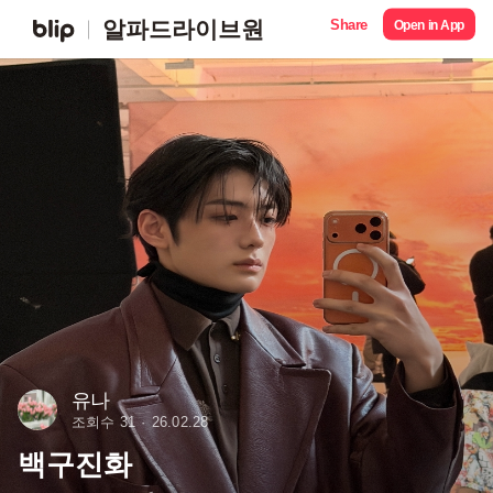
Share
알파드라이브원
Open in App
유나
조회수 31
26.02.28
백구진화