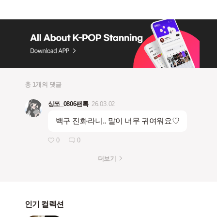
총 1개의 댓글
싱쪼_0806팬록
26.03.02
백구 진화라니.. 말이 너무 귀여워요♡
0
0
더보기
인기 컬렉션