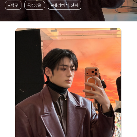
#백구
#정상현
#내꺼하자.진짜