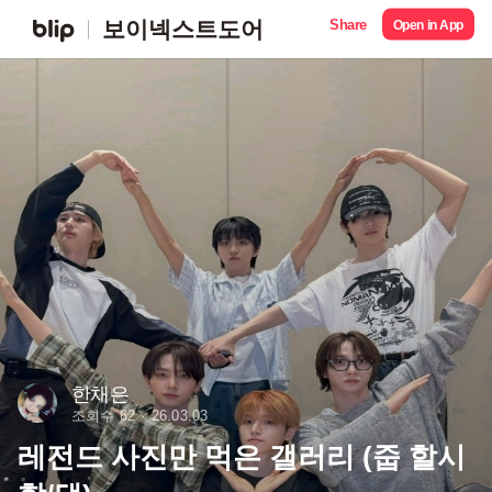
Share
보이넥스트도어
Open in App
한채은
조회수 62
26.03.03
레전드 사진만 먹은 갤러리 (줍 할시