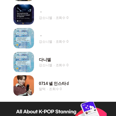
ㆍ
강소니엘
조회수 0
ㆍ
강소니엘
조회수 0
다니엘
강소니엘
조회수 0
0714 녤 인스타🧃
말떡
조회수 0