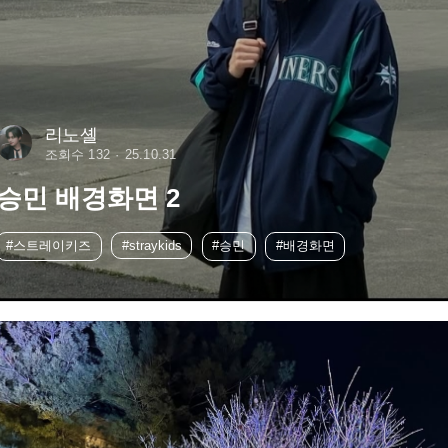
리노셸
조회수 132
25.10.31
승민 배경화면 2
#스트레이키즈
#straykids
#승민
#배경화면