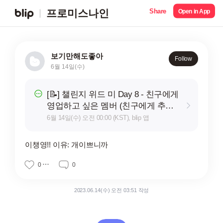
Share
프로미스나인
Open in App
보기만해도좋아
Follow
6월 14일(수)
[📝] 챌린지 위드 미 Day 8 - 친구에게
영업하고 싶은 멤버 (친구에게 추천
해주고 싶은 멤버)
6월 14일(수) 오전 00:00 (KST), blip 앱
이챙영!! 이유: 개이쁘니까
0
0
2023.06.14(수) 오전 03:51 작성