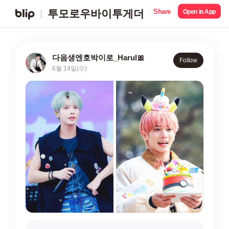
Share
투모로우바이투게더
Open in App
다음생엔호박이로_Harul🎀
Follow
6월 14일(수)