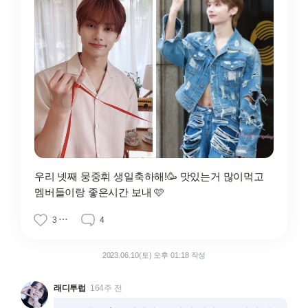
우리 넷째 뭉중휘 생일축하해!🥳 맛있는거 많이먹고
멤버들이랑 좋은시간 보내 🩷
3
4
2023.06.10(토) 오후 01:18 작성
래디투럽
164주 전