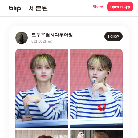
Share
세븐틴
Open in App
모두우릴쳐다부아앙
Follow
6월 10일(토)