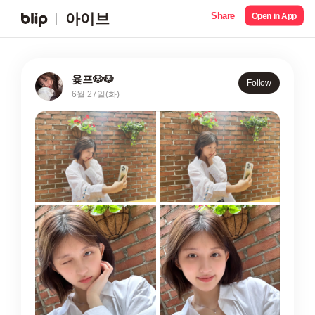
Share
아이브
Open in App
윶프🐶🐶
Follow
6월 27일(화)