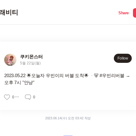
래비티
Share
쿠키몬스터
Follow
5월 22일(월)
2023.05.22 🌟오늘자 우빈이의 버블 도착🌟 ᆞ🐻 #우빈리버블 →
오후 7시 "안냥"
0
0
2023.06.14(수) 오전 03:42 작성